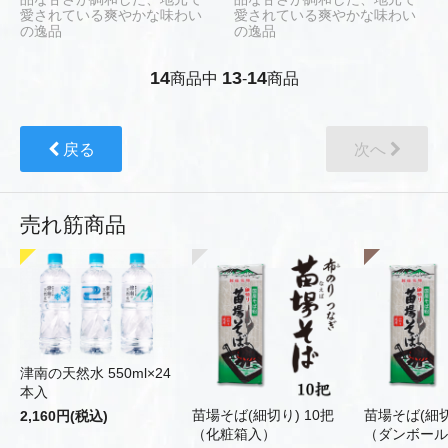
愛されている爽やかな味わい
愛されている爽やかな味わい
の逸品
の逸品
14
13
14
商品中
-
商品
戻る
次へ
売れ筋商品
津南の天然水 550ml×24
本入
苗場そば(細切り) 10把
苗場そば(細切
2,160円(税込)
（化粧箱入）
（ダンボール