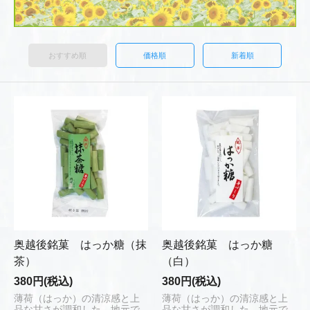
おすすめ順
価格順
新着順
奥越後銘菓 はっか糖（抹
奥越後銘菓 はっか糖
茶）
（白）
380円(税込)
380円(税込)
薄荷（はっか）の清涼感と上
薄荷（はっか）の清涼感と上
品な甘さが調和した、地元で
品な甘さが調和した、地元で