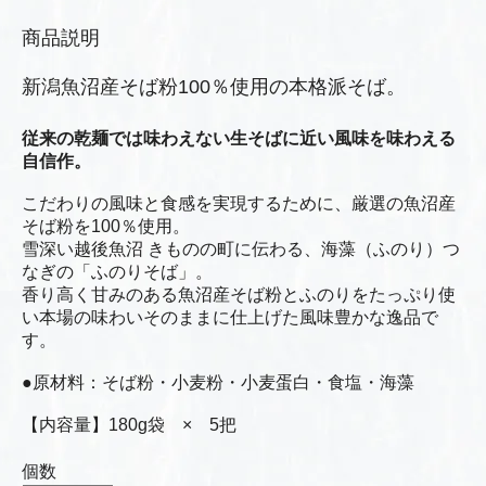
商品説明
新潟魚沼産そば粉100％使用の本格派そば。
従来の乾麺では味わえない生そばに近い風味を味わえる
自信作。
こだわりの風味と食感を実現するために、厳選の魚沼産
そば粉を100％使用。
雪深い越後魚沼 きものの町に伝わる、海藻（ふのり）つ
なぎの「ふのりそば」。
香り高く甘みのある魚沼産そば粉とふのりをたっぷり使
い本場の味わいそのままに仕上げた風味豊かな逸品で
す。
●原材料：そば粉・小麦粉・小麦蛋白・食塩・海藻
【内容量】180g袋 × 5把
個数