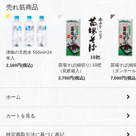
売れ筋商品
津南の天然水 550ml×24
本入
苗場そば(細切り) 10把
苗場そば(細切
2,160円(税込)
（化粧箱入）
（ダンボール
3,750円(税込)
7,000円(税込
ホーム
カートを見る
特定商取引法に基づく表記