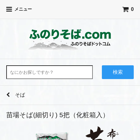
0
メニュー
検索
そば
苗場そば(細切り) 5把（化粧箱入）