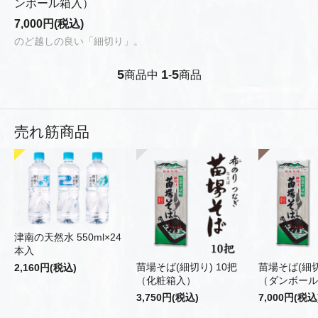
ンボール箱入）
7,000円(税込)
のど越しの良い「細切り」。
5
1
5
商品中
-
商品
売れ筋商品
津南の天然水 550ml×24
本入
苗場そば(細切り) 10把
苗場そば(細切
2,160円(税込)
（化粧箱入）
（ダンボール
3,750円(税込)
7,000円(税込