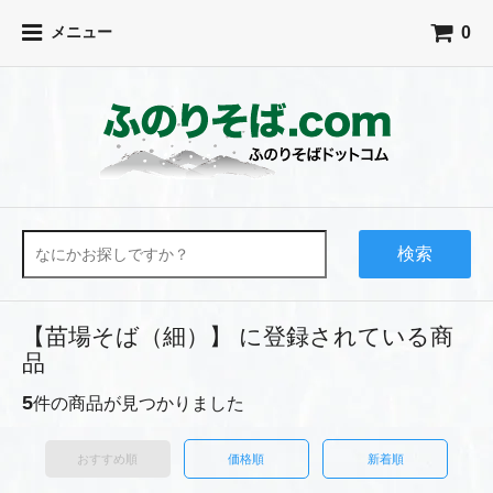
0
メニュー
検索
【苗場そば（細）】 に登録されている商
品
5
件の商品が見つかりました
おすすめ順
価格順
新着順